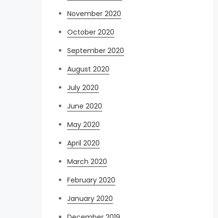
November 2020
October 2020
September 2020
August 2020
July 2020
June 2020
May 2020
April 2020
March 2020
February 2020
January 2020
December 2019