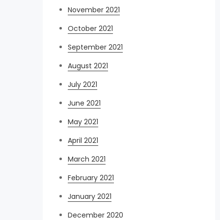
November 2021
October 2021
September 2021
August 2021
July 2021
June 2021
May 2021
April 2021
March 2021
February 2021
January 2021
December 2020