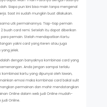
paya dapat Main-main Pastinya dengan adanya
dah. Siapa pun kini bisa main tanpa mengenal
rja. Saat ini sudah mungkin buat dilakukan.
 sama utk permainannya. Tiap-tiap pemain
 buah card remi. Setelah itu dapat diberikan
an para pemain. Stelah mendapatkan Kartu
itangan yakni card yang Keren atau juga
yang jelek.
 adalah dengan banyaknya kombinasi card yang
menangan. Anda jangan sampai terlalu
ombinasi kartu yang dipunyai oleh lawan,
mainkan emosi maka kombinasi card bakal sulit
enangkan permainan dan mahir mendatangkan
ainan Online dalam web judi Online mudah-
judi Online.