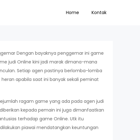
Home
Kontak
Penggemar Dengan bayaknya penggemar ini game
ame judi Online kini jadi marak dimana-mana
unculan. Setiap agen pastinya berlomba-lomba
heran apabila saat ini banyak sekali peminat
ni sejumlah ragam game yang ada pada agen judi
diberikan kepada pemain ini juga dimanfaatkan
tusias terhadap game Online. Utk itu
g dilakukan piawai mendatangkan keuntungan