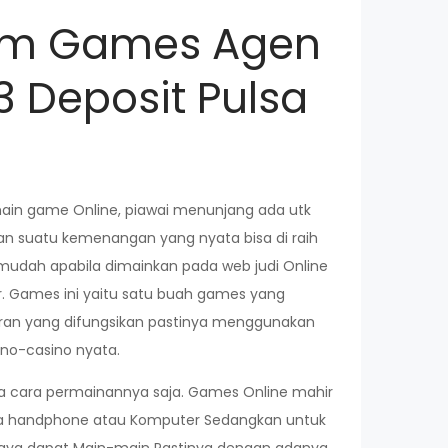
lam Games Agen
3 Deposit Pulsa
in game Online, piawai menunjang ada utk
n suatu kemenangan yang nyata bisa di raih
udah apabila dimainkan pada web judi Online
. Games ini yaitu satu buah games yang
turan yang difungsikan pastinya menggunakan
ino-casino nyata.
da cara permainannya saja. Games Online mahir
ya handphone atau Komputer Sedangkan untuk