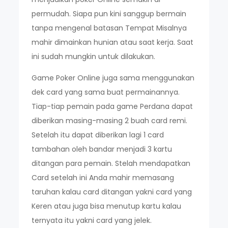
permudah. Siapa pun kini sanggup bermain
tanpa mengenal batasan Tempat Misalnya
mahir dimainkan hunian atau saat kerja. Saat
ini sudah mungkin untuk dilakukan.
Game Poker Online juga sama menggunakan
dek card yang sama buat permainannya.
Tiap-tiap pemain pada game Perdana dapat
diberikan masing-masing 2 buah card remi.
Setelah itu dapat diberikan lagi 1 card
tambahan oleh bandar menjadi 3 kartu
ditangan para pemain. Stelah mendapatkan
Card setelah ini Anda mahir memasang
taruhan kalau card ditangan yakni card yang
Keren atau juga bisa menutup kartu kalau
ternyata itu yakni card yang jelek.