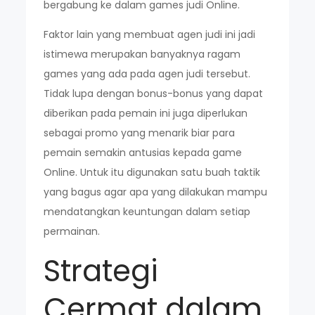
bergabung ke dalam games judi Online.
Faktor lain yang membuat agen judi ini jadi
istimewa merupakan banyaknya ragam
games yang ada pada agen judi tersebut.
Tidak lupa dengan bonus-bonus yang dapat
diberikan pada pemain ini juga diperlukan
sebagai promo yang menarik biar para
pemain semakin antusias kepada game
Online. Untuk itu digunakan satu buah taktik
yang bagus agar apa yang dilakukan mampu
mendatangkan keuntungan dalam setiap
permainan.
Strategi
Cermat dalam