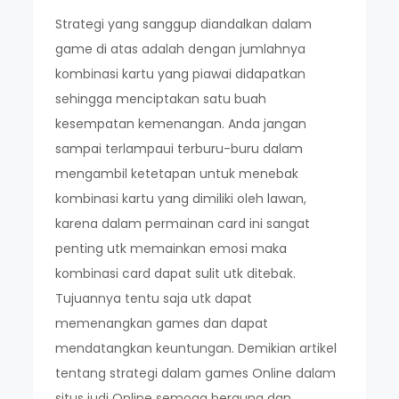
Strategi yang sanggup diandalkan dalam
game di atas adalah dengan jumlahnya
kombinasi kartu yang piawai didapatkan
sehingga menciptakan satu buah
kesempatan kemenangan. Anda jangan
sampai terlampaui terburu-buru dalam
mengambil ketetapan untuk menebak
kombinasi kartu yang dimiliki oleh lawan,
karena dalam permainan card ini sangat
penting utk memainkan emosi maka
kombinasi card dapat sulit utk ditebak.
Tujuannya tentu saja utk dapat
memenangkan games dan dapat
mendatangkan keuntungan. Demikian artikel
tentang strategi dalam games Online dalam
situs judi Online semoga berguna dan