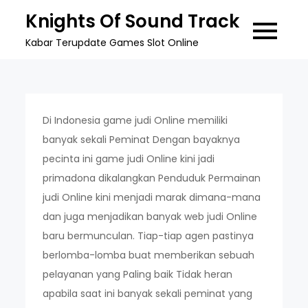
Skip
Knights Of Sound Track
to
Kabar Terupdate Games Slot Online
content
Di Indonesia game judi Online memiliki
banyak sekali Peminat Dengan bayaknya
pecinta ini game judi Online kini jadi
primadona dikalangkan Penduduk Permainan
judi Online kini menjadi marak dimana-mana
dan juga menjadikan banyak web judi Online
baru bermunculan. Tiap-tiap agen pastinya
berlomba-lomba buat memberikan sebuah
pelayanan yang Paling baik Tidak heran
apabila saat ini banyak sekali peminat yang