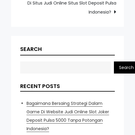
Di Situs Judi Online Situs Slot Deposit Pulsa
Indonesia?
SEARCH
Search
RECENT POSTS
Bagaimana Bersaing Strategi Dalam
Game Di Website Judi Online Slot Joker
Deposit Pulsa 5000 Tanpa Potongan
Indonesia?