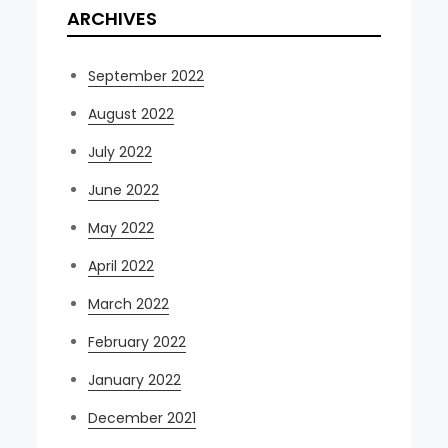
ARCHIVES
September 2022
August 2022
July 2022
June 2022
May 2022
April 2022
March 2022
February 2022
January 2022
December 2021