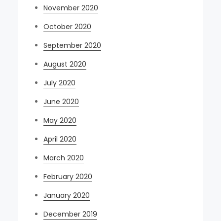
November 2020
October 2020
September 2020
August 2020
July 2020
June 2020
May 2020
April 2020
March 2020
February 2020
January 2020
December 2019