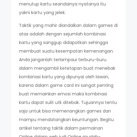
menutup kartu seandainya nyatanya itu
yakni kartu yang jelek.
Taktik yang mahir diandalkan dalam games di
atas adalah dengan sejumlah kombinasi
kartu yang sanggup didapatkan sehingga
membuat suatu kesempatan kemenangan.
Anda janganlah terlampaui terburu-buru
dalam mengambil ketetapan buat menebak
kombinasi kartu yang dipunyai oleh lawan,
karena dalam game card ini sangat penting
buat memainkan emosi maka kombinasi
kartu dapat sulit utk ditebak. Tujuannya tentu
saja untuk bisa memenangkan games dan
mampu mendatangkan keuntungan. Begitu
artikel tentang taktik dalam permainan
Online dalam web judi Online mudah-