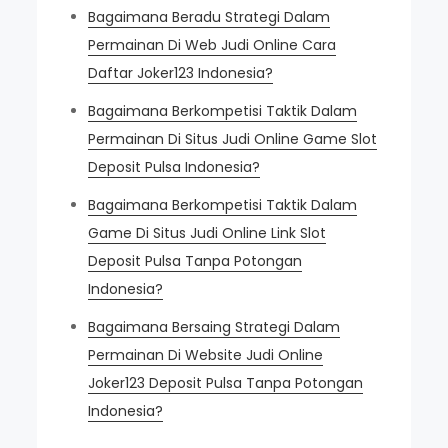
Bagaimana Beradu Strategi Dalam
Permainan Di Web Judi Online Cara
Daftar Joker123 Indonesia?
Bagaimana Berkompetisi Taktik Dalam
Permainan Di Situs Judi Online Game Slot
Deposit Pulsa Indonesia?
Bagaimana Berkompetisi Taktik Dalam
Game Di Situs Judi Online Link Slot
Deposit Pulsa Tanpa Potongan
Indonesia?
Bagaimana Bersaing Strategi Dalam
Permainan Di Website Judi Online
Joker123 Deposit Pulsa Tanpa Potongan
Indonesia?