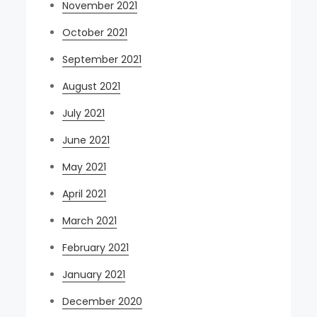
November 2021
October 2021
September 2021
August 2021
July 2021
June 2021
May 2021
April 2021
March 2021
February 2021
January 2021
December 2020