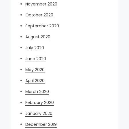
November 2020
October 2020
September 2020
August 2020
July 2020
June 2020
May 2020
April 2020
March 2020
February 2020
January 2020
December 2019