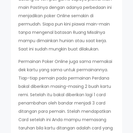
main Pastinya dengan adanya perbedaan ini
menjadikan poker Online semakin di
permudah. Siapa pun kini piawai main-main
tanpa mengenal batasan Ruang Misalnya
mampu dimainkan hunian atau saat kerja.
Saat ini sudah mungkin buat dilakukan.
Permainan Poker Online juga sama memakai
dek kartu yang sama untuk permainannya.
Tiap-tiap pemain pada permainan Perdana
bakal diberikan masing-masing 2 buah kartu
remi. Setelah itu bakal diberikan lagi 1 card
penambahan oleh bandar menjadi 3 card
ditangan para pemain. Stelah mendapatkan
Card setelah ini Anda mampu memasang
taruhan bila kartu ditangan adalah card yang