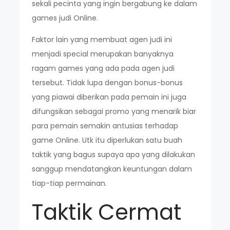
sekali pecinta yang ingin bergabung ke dalam
games judi Online.
Faktor lain yang membuat agen judi ini
menjadi special merupakan banyaknya
ragam games yang ada pada agen judi
tersebut. Tidak lupa dengan bonus-bonus
yang piawai diberikan pada pemain ini juga
difungsikan sebagai promo yang menarik biar
para pemain semakin antusias terhadap
game Online. Utk itu diperlukan satu buah
taktik yang bagus supaya apa yang dilakukan
sanggup mendatangkan keuntungan dalam
tiap-tiap permainan.
Taktik Cermat