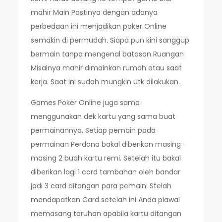
mahir Main Pastinya dengan adanya
perbedaan ini menjadikan poker Online
semakin di permudah. Siapa pun kini sanggup
bermain tanpa mengenal batasan Ruangan
Misalnya mahir dimainkan rumah atau saat
kerja. Saat ini sudah mungkin utk dilakukan.
Games Poker Online juga sama
menggunakan dek kartu yang sama buat
permainannya. Setiap pemain pada
permainan Perdana bakal diberikan masing-
masing 2 buah kartu remi. Setelah itu bakal
diberikan lagi 1 card tambahan oleh bandar
jadi 3 card ditangan para pemain. Stelah
mendapatkan Card setelah ini Anda piawai
memasang taruhan apabila kartu ditangan