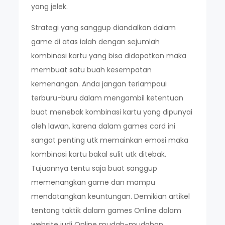
yang jelek.
Strategi yang sanggup diandalkan dalam
game di atas ialah dengan sejumlah
kombinasi kartu yang bisa didapatkan maka
membuat satu buah kesempatan
kemenangan. Anda jangan terlampaui
terburu-buru dalam mengambil ketentuan
buat menebak kombinasi kartu yang dipunyai
oleh lawan, karena dalam games card ini
sangat penting utk memainkan emosi maka
kombinasi kartu bakal sulit utk ditebak.
Tujuannya tentu saja buat sanggup
memenangkan game dan mampu
mendatangkan keuntungan. Demikian artikel
tentang taktik dalam games Online dalam
website judi Online mudah-mudahan