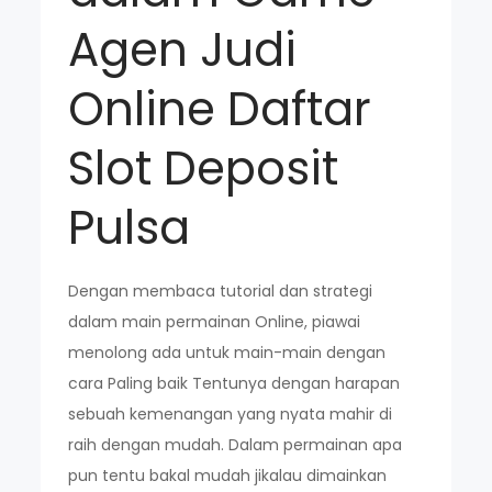
Agen Judi
Online Daftar
Slot Deposit
Pulsa
Dengan membaca tutorial dan strategi
dalam main permainan Online, piawai
menolong ada untuk main-main dengan
cara Paling baik Tentunya dengan harapan
sebuah kemenangan yang nyata mahir di
raih dengan mudah. Dalam permainan apa
pun tentu bakal mudah jikalau dimainkan