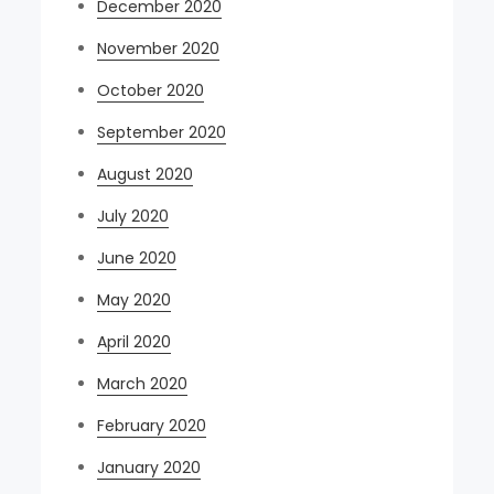
December 2020
November 2020
October 2020
September 2020
August 2020
July 2020
June 2020
May 2020
April 2020
March 2020
February 2020
January 2020