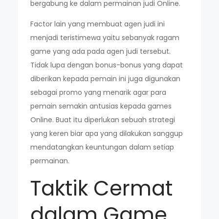
bergabung ke dalam permainan judi Online.
Factor lain yang membuat agen judi ini
menjadi teristimewa yaitu sebanyak ragam
game yang ada pada agen judi tersebut.
Tidak lupa dengan bonus-bonus yang dapat
diberikan kepada pemain ini juga digunakan
sebagai promo yang menarik agar para
pemain semakin antusias kepada games
Online. Buat itu diperlukan sebuah strategi
yang keren biar apa yang dilakukan sanggup
mendatangkan keuntungan dalam setiap
permainan.
Taktik Cermat
dalam Game