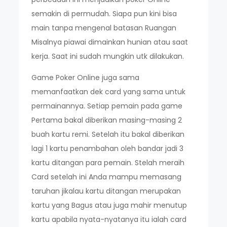
semakin di permudah. Siapa pun kini bisa
main tanpa mengenal batasan Ruangan
Misalnya piawai dimainkan hunian atau saat
kerja. Saat ini sudah mungkin utk dilakukan.
Game Poker Online juga sama
memanfaatkan dek card yang sama untuk
permainannya. Setiap pemain pada game
Pertama bakal diberikan masing-masing 2
buah kartu remi. Setelah itu bakal diberikan
lagi 1 kartu penambahan oleh bandar jadi 3
kartu ditangan para pemain. Stelah meraih
Card setelah ini Anda mampu memasang
taruhan jikalau kartu ditangan merupakan
kartu yang Bagus atau juga mahir menutup
kartu apabila nyata-nyatanya itu ialah card