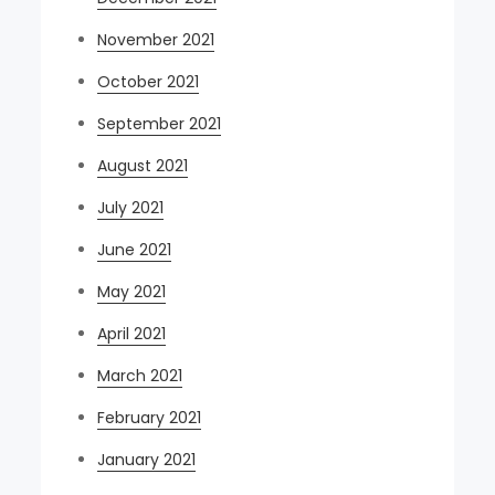
November 2021
October 2021
September 2021
August 2021
July 2021
June 2021
May 2021
April 2021
March 2021
February 2021
January 2021