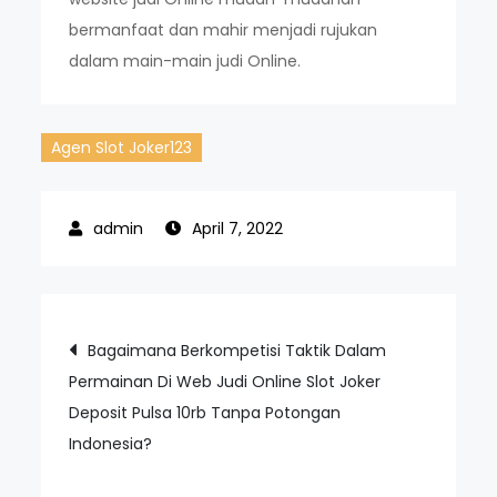
bermanfaat dan mahir menjadi rujukan
dalam main-main judi Online.
Agen Slot Joker123
April 7, 2022
Post
Bagaimana Berkompetisi Taktik Dalam
Permainan Di Web Judi Online Slot Joker
navigation
Deposit Pulsa 10rb Tanpa Potongan
Indonesia?