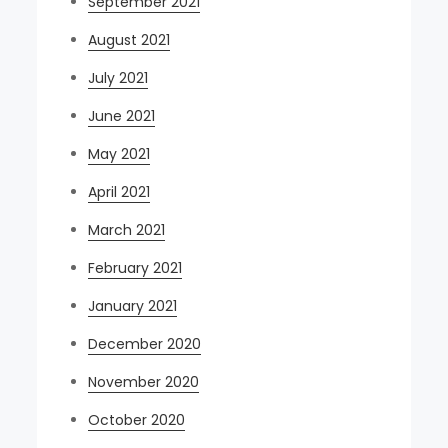
September 2021
August 2021
July 2021
June 2021
May 2021
April 2021
March 2021
February 2021
January 2021
December 2020
November 2020
October 2020