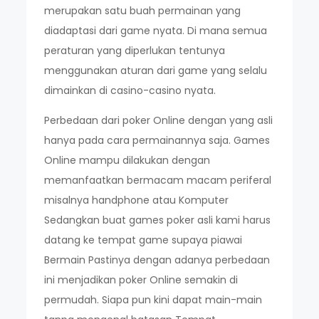
merupakan satu buah permainan yang
diadaptasi dari game nyata. Di mana semua
peraturan yang diperlukan tentunya
menggunakan aturan dari game yang selalu
dimainkan di casino-casino nyata.
Perbedaan dari poker Online dengan yang asli
hanya pada cara permainannya saja. Games
Online mampu dilakukan dengan
memanfaatkan bermacam macam periferal
misalnya handphone atau Komputer
Sedangkan buat games poker asli kami harus
datang ke tempat game supaya piawai
Bermain Pastinya dengan adanya perbedaan
ini menjadikan poker Online semakin di
permudah. Siapa pun kini dapat main-main