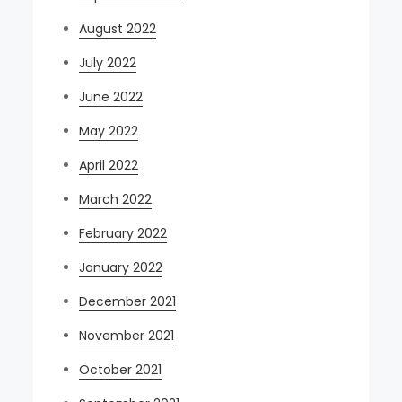
August 2022
July 2022
June 2022
May 2022
April 2022
March 2022
February 2022
January 2022
December 2021
November 2021
October 2021