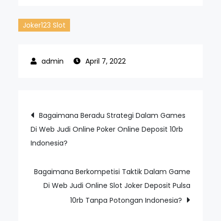
Joker123 Slot
April 7, 2022
Post
Bagaimana Beradu Strategi Dalam Games
Di Web Judi Online Poker Online Deposit 10rb
navigation
Indonesia?
Bagaimana Berkompetisi Taktik Dalam Game
Di Web Judi Online Slot Joker Deposit Pulsa
10rb Tanpa Potongan Indonesia?