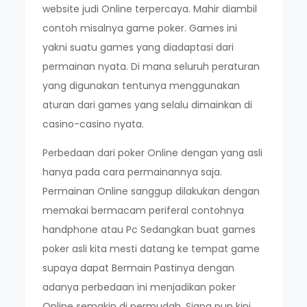
website judi Online terpercaya. Mahir diambil
contoh misalnya game poker. Games ini
yakni suatu games yang diadaptasi dari
permainan nyata. Di mana seluruh peraturan
yang digunakan tentunya menggunakan
aturan dari games yang selalu dimainkan di
casino-casino nyata.
Perbedaan dari poker Online dengan yang asli
hanya pada cara permainannya saja.
Permainan Online sanggup dilakukan dengan
memakai bermacam periferal contohnya
handphone atau Pc Sedangkan buat games
poker asli kita mesti datang ke tempat game
supaya dapat Bermain Pastinya dengan
adanya perbedaan ini menjadikan poker
Online semakin di permudah. Siapa pun kini