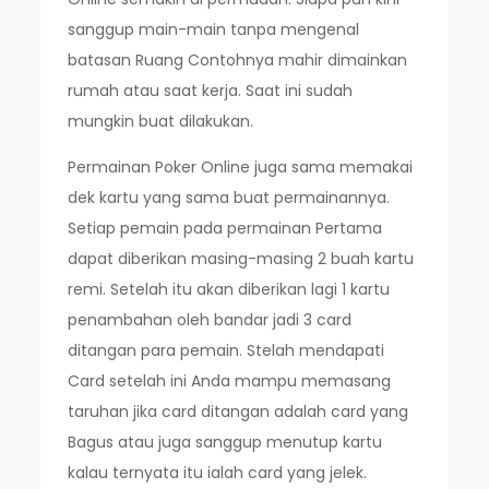
sanggup main-main tanpa mengenal
batasan Ruang Contohnya mahir dimainkan
rumah atau saat kerja. Saat ini sudah
mungkin buat dilakukan.
Permainan Poker Online juga sama memakai
dek kartu yang sama buat permainannya.
Setiap pemain pada permainan Pertama
dapat diberikan masing-masing 2 buah kartu
remi. Setelah itu akan diberikan lagi 1 kartu
penambahan oleh bandar jadi 3 card
ditangan para pemain. Stelah mendapati
Card setelah ini Anda mampu memasang
taruhan jika card ditangan adalah card yang
Bagus atau juga sanggup menutup kartu
kalau ternyata itu ialah card yang jelek.