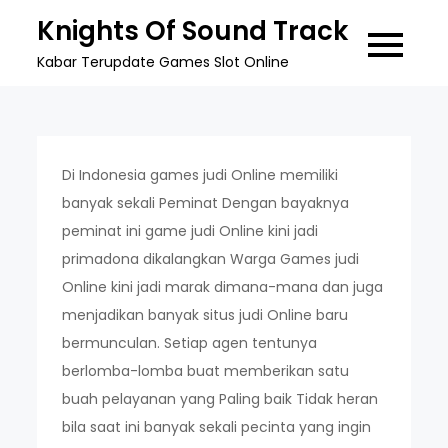
Skip
Knights Of Sound Track
to
Kabar Terupdate Games Slot Online
content
Di Indonesia games judi Online memiliki
banyak sekali Peminat Dengan bayaknya
peminat ini game judi Online kini jadi
primadona dikalangkan Warga Games judi
Online kini jadi marak dimana-mana dan juga
menjadikan banyak situs judi Online baru
bermunculan. Setiap agen tentunya
berlomba-lomba buat memberikan satu
buah pelayanan yang Paling baik Tidak heran
bila saat ini banyak sekali pecinta yang ingin