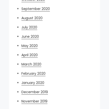
September 2020
August 2020
July 2020
June 2020
May 2020
April 2020
March 2020
February 2020
January 2020
December 2019
November 2019