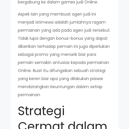
bergabung ke dalam games judi Online.
Aspek lain yang membuat agen judi ini
menjadi istimewa adalah jumlahnya ragam
permainan yang ada pada agen judi tersebut.
Tidak lupa dengan bonus-bonus yang dapat
diberikan terhadap pemain ini juga diperlukan
sebagai promo yang menarik biar para
pemain semakin antusias kepada permainan
Online. Buat itu difungsikan sebuah strategi
yang keren biar apa yang dilakukan piawai
mendatangkan keuntungan dalam setiap
permainan.
Strategi
Cermat dalam