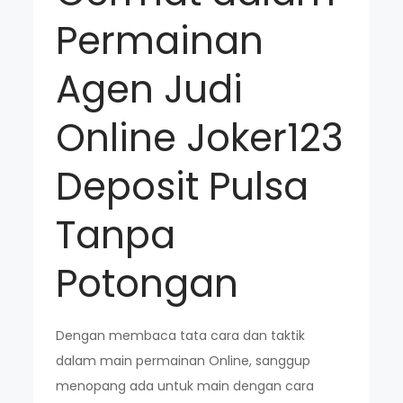
Permainan
Agen Judi
Online Joker123
Deposit Pulsa
Tanpa
Potongan
Dengan membaca tata cara dan taktik
dalam main permainan Online, sanggup
menopang ada untuk main dengan cara