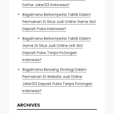
Daftar Joker123 Indonesia?
Bagaimana Berkompetisi Taktik Dalam
Permainan Di Situs Judi Online Game Slot
Deposit Pulsa Indonesia?
Bagaimana Berkompetisi Taktik Dalam
Game Di Situs Judi Online Link Slot
Deposit Pulsa Tanpa Potongan
Indonesia?
Bagaimana Bersaing Strategi Dalam
Permainan Di Website Judi Online
Joker123 Deposit Pulsa Tanpa Potongan
Indonesia?
ARCHIVES