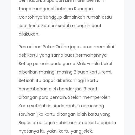
permudah. Siapa pun kini mahir bermain
tanpa mengenal batasan Ruangan
Contohnya sanggup dimainkan rumah atau
saat kerja. Saat ini sudah mungkin buat
dilakukan.
Permainan Poker Online juga sama memakai
dek kartu yang sama buat permainannya.
Setiap pemain pada game Mula-mula bakal
diberikan masing-masing 2 buah kartu remi.
Setelah itu dapat diberikan lagi 1 kartu
penambahan oleh bandar jadi 3 card
ditangan para pemain. Stelah memperoleh
Kartu setelah ini Anda mahir memasang
taruhan jika kartu ditangan ialah kartu yang
Bagus atau juga mahir menutup kartu apabila
nyatanya itu yakni kartu yang jelek.