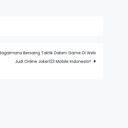
Bagaimana Bersaing Taktik Dalam Game Di Web
Judi Online Joker123 Mobile Indonesia?