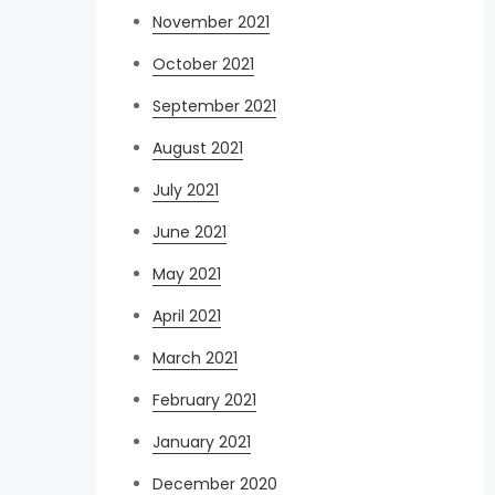
November 2021
October 2021
September 2021
August 2021
July 2021
June 2021
May 2021
April 2021
March 2021
February 2021
January 2021
December 2020