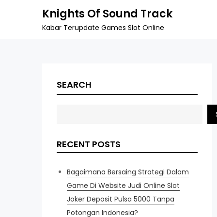
Skip
Knights Of Sound Track
to
Kabar Terupdate Games Slot Online
content
SEARCH
RECENT POSTS
Bagaimana Bersaing Strategi Dalam
Game Di Website Judi Online Slot
Joker Deposit Pulsa 5000 Tanpa
Potongan Indonesia?