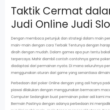
Taktik Cermat da
Judi Online Judi Sl
Dengan membaca petunjuk dan strategi dalam main per
main-main dengan cara Terbaik Tentunya dengan hara
diraih dengan mudah. Dalam games apa pun tentu bakal 
terpercaya. Mahir diambil contoh contohnya game poker
diadaptasi dari permainan nyata. Di mana seluruhnya per
menggunakan aturan dari game yang senantiasa dimaink
Perbedaan dari poker Online dengan yang asli hanya pad
piawai dilakukan dengan menggunakan bermacam macam
Computer Sedangkan buat permainan poker asli kami 
Bermain Pastinya dengan adanya perbedaan ini menjadik