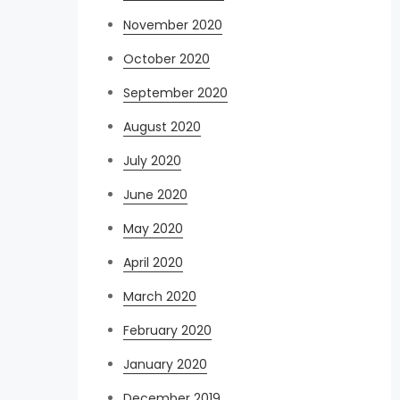
November 2020
October 2020
September 2020
August 2020
July 2020
June 2020
May 2020
April 2020
March 2020
February 2020
January 2020
December 2019