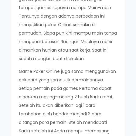
tempat games supaya mampu Main-main
Tentunya dengan adanya perbedaan ini
menjadikan poker Online semakin di
permudah. Siapa pun kini mampu main tanpa
mengenal batasan Ruangan Misalnya mahir
dimainkan hunian atau saat kerja. Saat ini
sudah mungkin buat dilakukan.
Game Poker Online juga sama menggunakan
dek card yang sama utk permainannya.
Setiap pemain pada games Pertama dapat
diberikan masing-masing 2 buah kartu remi.
Setelah itu akan diberikan lagi 1 card
tambahan oleh bandar menjadi 3 card
ditangan para pemain. Stelah mendapati
Kartu setelah ini Anda mampu memasang