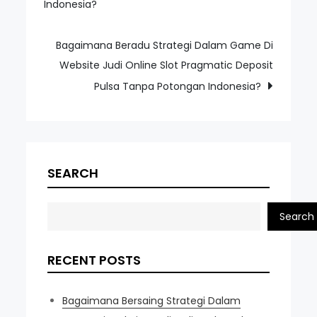
Indonesia?
Bagaimana Beradu Strategi Dalam Game Di
Website Judi Online Slot Pragmatic Deposit
Pulsa Tanpa Potongan Indonesia?
SEARCH
Search
RECENT POSTS
Bagaimana Bersaing Strategi Dalam