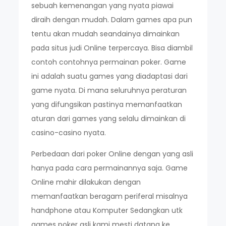
sebuah kemenangan yang nyata piawai
diraih dengan mudah. Dalam games apa pun
tentu akan mudah seandainya dimainkan
pada situs judi Online terpercaya. Bisa diambil
contoh contohnya permainan poker. Game
ini adalah suatu games yang diadaptasi dari
game nyata. Di mana seluruhnya peraturan
yang difungsikan pastinya memanfaatkan
aturan dari games yang selalu dimainkan di
casino-casino nyata.
Perbedaan dari poker Online dengan yang asli
hanya pada cara permainannya saja. Game
Online mahir dilakukan dengan
memanfaatkan beragam periferal misalnya
handphone atau Komputer Sedangkan utk
games poker asli kami mesti datang ke