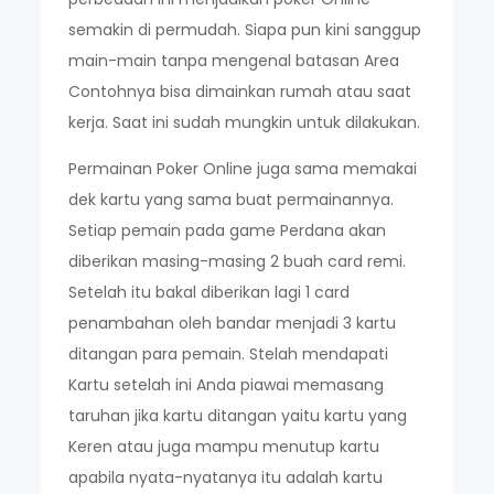
semakin di permudah. Siapa pun kini sanggup
main-main tanpa mengenal batasan Area
Contohnya bisa dimainkan rumah atau saat
kerja. Saat ini sudah mungkin untuk dilakukan.
Permainan Poker Online juga sama memakai
dek kartu yang sama buat permainannya.
Setiap pemain pada game Perdana akan
diberikan masing-masing 2 buah card remi.
Setelah itu bakal diberikan lagi 1 card
penambahan oleh bandar menjadi 3 kartu
ditangan para pemain. Stelah mendapati
Kartu setelah ini Anda piawai memasang
taruhan jika kartu ditangan yaitu kartu yang
Keren atau juga mampu menutup kartu
apabila nyata-nyatanya itu adalah kartu