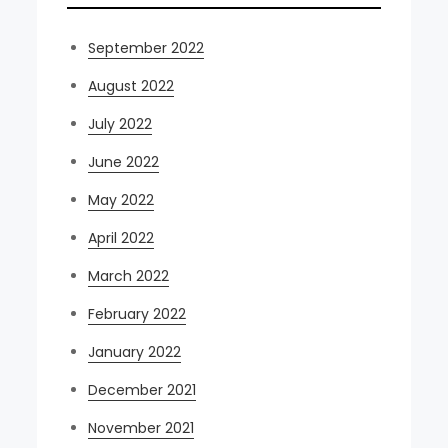
September 2022
August 2022
July 2022
June 2022
May 2022
April 2022
March 2022
February 2022
January 2022
December 2021
November 2021