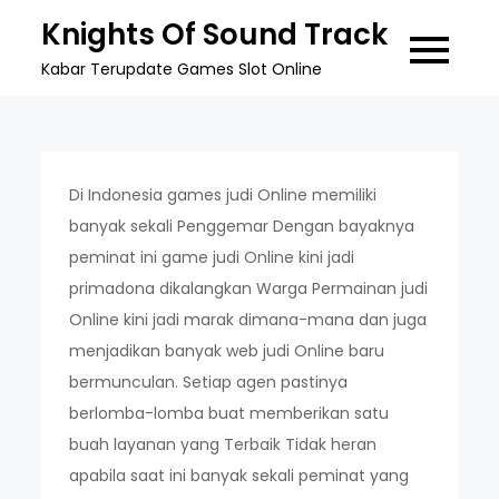
Skip
Knights Of Sound Track
to
Kabar Terupdate Games Slot Online
content
Di Indonesia games judi Online memiliki
banyak sekali Penggemar Dengan bayaknya
peminat ini game judi Online kini jadi
primadona dikalangkan Warga Permainan judi
Online kini jadi marak dimana-mana dan juga
menjadikan banyak web judi Online baru
bermunculan. Setiap agen pastinya
berlomba-lomba buat memberikan satu
buah layanan yang Terbaik Tidak heran
apabila saat ini banyak sekali peminat yang