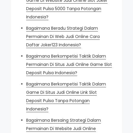
Game Di Website Judi Online Slot Joker
Deposit Pulsa 5000 Tanpa Potongan
Indonesia?
Bagaimana Beradu Strategi Dalam
Permainan Di Web Judi Online Cara
Daftar Joker123 Indonesia?
Bagaimana Berkompetisi Taktik Dalam
Permainan Di Situs Judi Online Game Slot
Deposit Pulsa Indonesia?
Bagaimana Berkompetisi Taktik Dalam
Game Di Situs Judi Online Link Slot
Deposit Pulsa Tanpa Potongan
Indonesia?
Bagaimana Bersaing Strategi Dalam
Permainan Di Website Judi Online