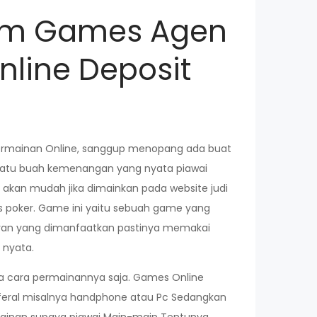
lam Games Agen
nline Deposit
ermainan Online, sanggup menopang ada buat
 satu buah kemenangan yang nyata piawai
akan mudah jika dimainkan pada website judi
s poker. Game ini yaitu sebuah game yang
uran yang dimanfaatkan pastinya memakai
 nyata.
da cara permainannya saja. Games Online
ral misalnya handphone atau Pc Sedangkan