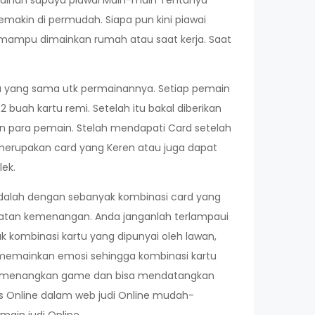
mainan supaya piawai Main-main Tentunya
makin di permudah. Siapa pun kini piawai
ampu dimainkan rumah atau saat kerja. Saat
 yang sama utk permainannya. Setiap pemain
uah kartu remi. Setelah itu bakal diberikan
an para pemain. Stelah mendapati Card setelah
merupakan card yang Keren atau juga dapat
lek.
adalah dengan sebanyak kombinasi card yang
an kemenangan. Anda janganlah terlampaui
kombinasi kartu yang dipunyai oleh lawan,
 memainkan emosi sehingga kombinasi kartu
sa memenangkan game dan bisa mendatangkan
s Online dalam web judi Online mudah-