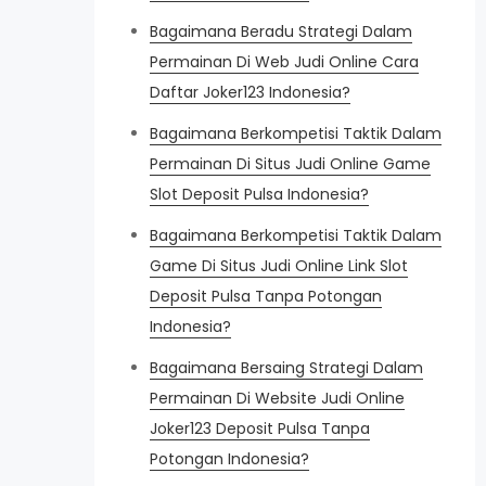
Bagaimana Beradu Strategi Dalam
Permainan Di Web Judi Online Cara
Daftar Joker123 Indonesia?
Bagaimana Berkompetisi Taktik Dalam
Permainan Di Situs Judi Online Game
Slot Deposit Pulsa Indonesia?
Bagaimana Berkompetisi Taktik Dalam
Game Di Situs Judi Online Link Slot
Deposit Pulsa Tanpa Potongan
Indonesia?
Bagaimana Bersaing Strategi Dalam
Permainan Di Website Judi Online
Joker123 Deposit Pulsa Tanpa
Potongan Indonesia?