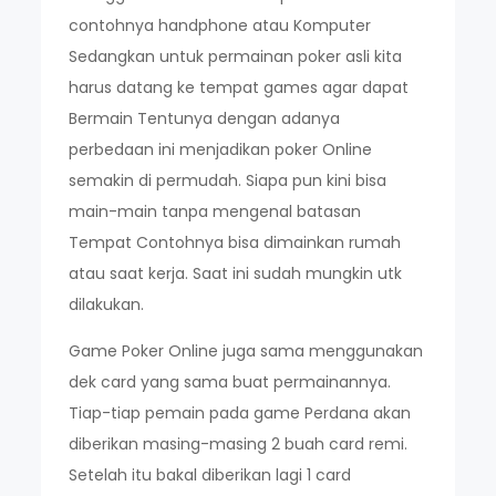
contohnya handphone atau Komputer
Sedangkan untuk permainan poker asli kita
harus datang ke tempat games agar dapat
Bermain Tentunya dengan adanya
perbedaan ini menjadikan poker Online
semakin di permudah. Siapa pun kini bisa
main-main tanpa mengenal batasan
Tempat Contohnya bisa dimainkan rumah
atau saat kerja. Saat ini sudah mungkin utk
dilakukan.
Game Poker Online juga sama menggunakan
dek card yang sama buat permainannya.
Tiap-tiap pemain pada game Perdana akan
diberikan masing-masing 2 buah card remi.
Setelah itu bakal diberikan lagi 1 card