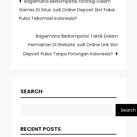
Bagaimana Berkompetisi Strategi Dalam
Games Di Situs Judi Online Deposit Slot Pakai
navigation
Pulsa Telkomsel Indonesia?
Bagaimana Berkompetisi Taktik Dalam
Permainan Di Website Judi Online Link Slot
Deposit Pulsa Tanpa Potongan Indonesia?
SEARCH
Search
RECENT POSTS