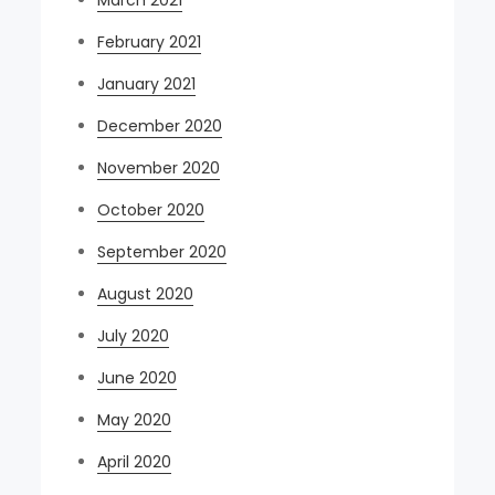
March 2021
February 2021
January 2021
December 2020
November 2020
October 2020
September 2020
August 2020
July 2020
June 2020
May 2020
April 2020