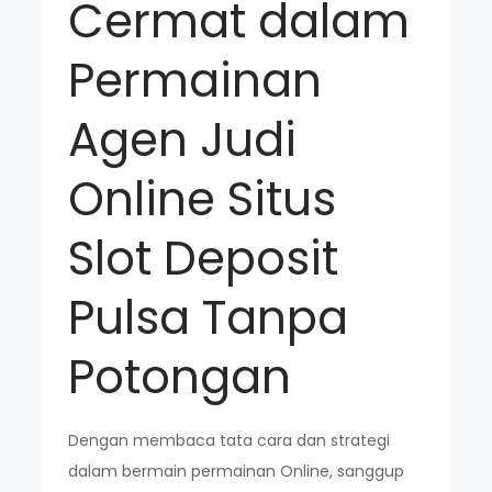
Cermat dalam
Permainan
Agen Judi
Online Situs
Slot Deposit
Pulsa Tanpa
Potongan
Dengan membaca tata cara dan strategi
dalam bermain permainan Online, sanggup