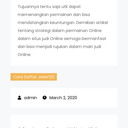
Tujuannya tentu saja utk dapat
memenangkan permainan dan bisa
mendatangkan keuntungan. Demikian artikel
tentang strategi dalam permainan Online
dalam situs judi Online semoga bermanfaat
dan bisa menjadi rujukan dalam main judi
Online.
Cara Daftar Joker123
March 2, 2020
Post