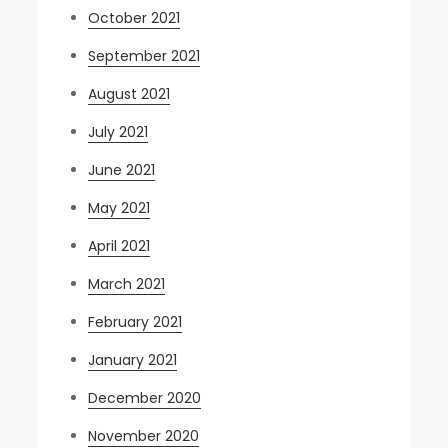
October 2021
September 2021
August 2021
July 2021
June 2021
May 2021
April 2021
March 2021
February 2021
January 2021
December 2020
November 2020