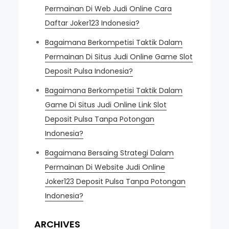
Permainan Di Web Judi Online Cara
Daftar Joker123 Indonesia?
Bagaimana Berkompetisi Taktik Dalam
Permainan Di Situs Judi Online Game Slot
Deposit Pulsa Indonesia?
Bagaimana Berkompetisi Taktik Dalam
Game Di Situs Judi Online Link Slot
Deposit Pulsa Tanpa Potongan
Indonesia?
Bagaimana Bersaing Strategi Dalam
Permainan Di Website Judi Online
Joker123 Deposit Pulsa Tanpa Potongan
Indonesia?
ARCHIVES