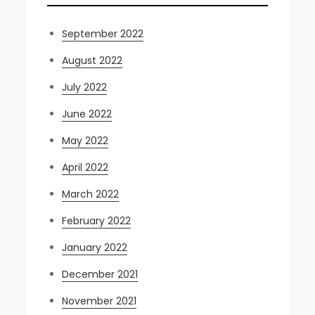
September 2022
August 2022
July 2022
June 2022
May 2022
April 2022
March 2022
February 2022
January 2022
December 2021
November 2021