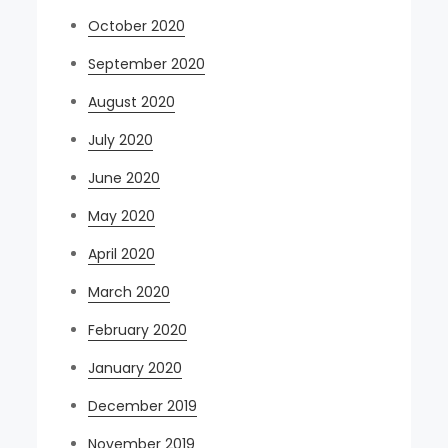
October 2020
September 2020
August 2020
July 2020
June 2020
May 2020
April 2020
March 2020
February 2020
January 2020
December 2019
November 2019