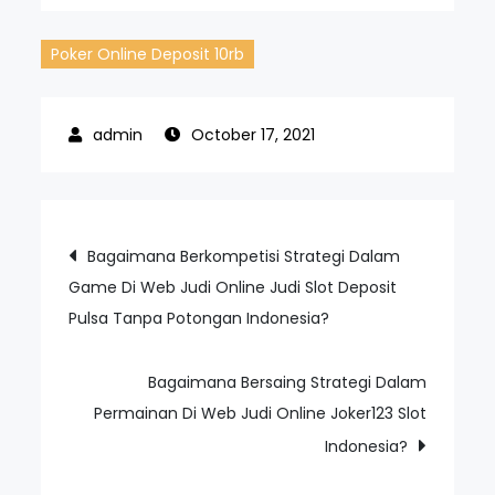
Poker Online Deposit 10rb
October 17, 2021
Post
Bagaimana Berkompetisi Strategi Dalam
Game Di Web Judi Online Judi Slot Deposit
navigation
Pulsa Tanpa Potongan Indonesia?
Bagaimana Bersaing Strategi Dalam
Permainan Di Web Judi Online Joker123 Slot
Indonesia?