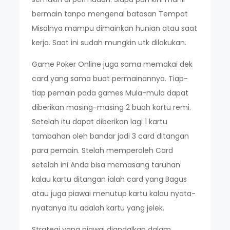
bermain tanpa mengenal batasan Tempat
Misalnya mampu dimainkan hunian atau saat
kerja. Saat ini sudah mungkin utk dilakukan.
Game Poker Online juga sama memakai dek
card yang sama buat permainannya. Tiap-
tiap pemain pada games Mula-mula dapat
diberikan masing-masing 2 buah kartu remi.
Setelah itu dapat diberikan lagi 1 kartu
tambahan oleh bandar jadi 3 card ditangan
para pemain. Stelah memperoleh Card
setelah ini Anda bisa memasang taruhan
kalau kartu ditangan ialah card yang Bagus
atau juga piawai menutup kartu kalau nyata-
nyatanya itu adalah kartu yang jelek.
Strategi yang piawai diandalkan dalam