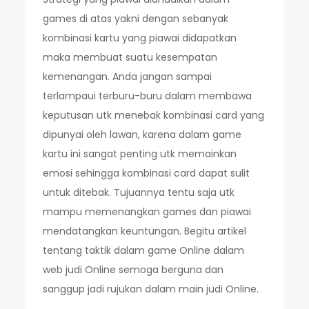
games di atas yakni dengan sebanyak
kombinasi kartu yang piawai didapatkan
maka membuat suatu kesempatan
kemenangan. Anda jangan sampai
terlampaui terburu-buru dalam membawa
keputusan utk menebak kombinasi card yang
dipunyai oleh lawan, karena dalam game
kartu ini sangat penting utk memainkan
emosi sehingga kombinasi card dapat sulit
untuk ditebak. Tujuannya tentu saja utk
mampu memenangkan games dan piawai
mendatangkan keuntungan. Begitu artikel
tentang taktik dalam game Online dalam
web judi Online semoga berguna dan
sanggup jadi rujukan dalam main judi Online.