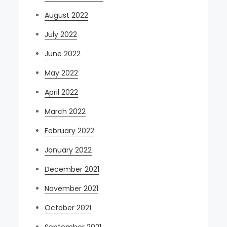
August 2022
July 2022
June 2022
May 2022
April 2022
March 2022
February 2022
January 2022
December 2021
November 2021
October 2021