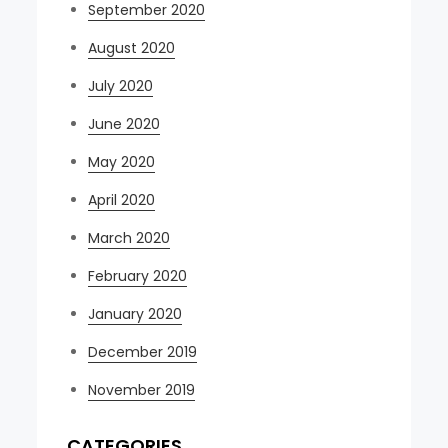
September 2020
August 2020
July 2020
June 2020
May 2020
April 2020
March 2020
February 2020
January 2020
December 2019
November 2019
CATEGORIES