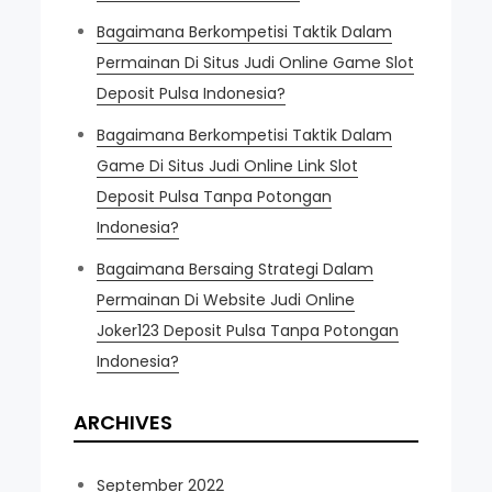
Bagaimana Berkompetisi Taktik Dalam
Permainan Di Situs Judi Online Game Slot
Deposit Pulsa Indonesia?
Bagaimana Berkompetisi Taktik Dalam
Game Di Situs Judi Online Link Slot
Deposit Pulsa Tanpa Potongan
Indonesia?
Bagaimana Bersaing Strategi Dalam
Permainan Di Website Judi Online
Joker123 Deposit Pulsa Tanpa Potongan
Indonesia?
ARCHIVES
September 2022