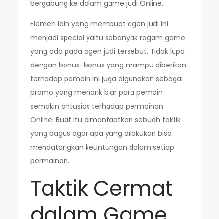
bergabung ke dalam game judi Online.
Elemen lain yang membuat agen judi ini
menjadi special yaitu sebanyak ragam game
yang ada pada agen judi tersebut. Tidak lupa
dengan bonus-bonus yang mampu diberikan
terhadap pemain ini juga digunakan sebagai
promo yang menarik biar para pemain
semakin antusias terhadap permainan
Online. Buat itu dimanfaatkan sebuah taktik
yang bagus agar apa yang dilakukan bisa
mendatangkan keuntungan dalam setiap
permainan.
Taktik Cermat
dalam Game