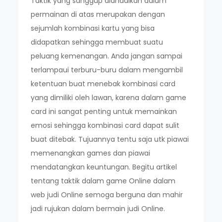
Taktik yang sanggup diandalkan dalam
permainan di atas merupakan dengan
sejumlah kombinasi kartu yang bisa
didapatkan sehingga membuat suatu
peluang kemenangan. Anda jangan sampai
terlampaui terburu-buru dalam mengambil
ketentuan buat menebak kombinasi card
yang dimiliki oleh lawan, karena dalam game
card ini sangat penting untuk memainkan
emosi sehingga kombinasi card dapat sulit
buat ditebak. Tujuannya tentu saja utk piawai
memenangkan games dan piawai
mendatangkan keuntungan. Begitu artikel
tentang taktik dalam game Online dalam
web judi Online semoga berguna dan mahir
jadi rujukan dalam bermain judi Online.