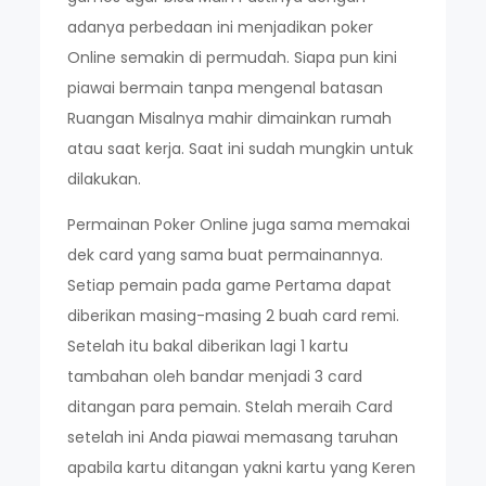
adanya perbedaan ini menjadikan poker
Online semakin di permudah. Siapa pun kini
piawai bermain tanpa mengenal batasan
Ruangan Misalnya mahir dimainkan rumah
atau saat kerja. Saat ini sudah mungkin untuk
dilakukan.
Permainan Poker Online juga sama memakai
dek card yang sama buat permainannya.
Setiap pemain pada game Pertama dapat
diberikan masing-masing 2 buah card remi.
Setelah itu bakal diberikan lagi 1 kartu
tambahan oleh bandar menjadi 3 card
ditangan para pemain. Stelah meraih Card
setelah ini Anda piawai memasang taruhan
apabila kartu ditangan yakni kartu yang Keren