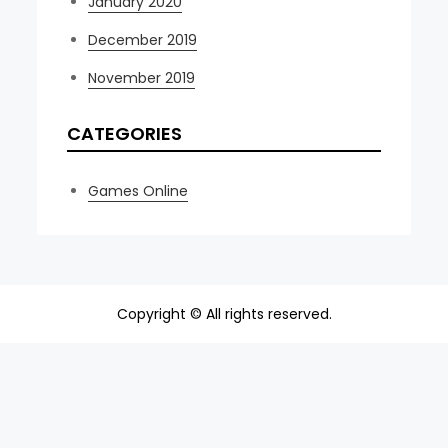
January 2020
December 2019
November 2019
CATEGORIES
Games Online
Copyright © All rights reserved.