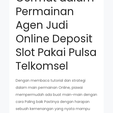
Permainan
Agen Judi
Online Deposit
Slot Pakai Pulsa
Telkomsel
Dengan membaca tutorial dan strategi
dalam main permainan Online, piawai
mempermudah ada buat main-main dengan
cara Paling baik Pastinya dengan harapan
sebuah kemenangan yang nyata mampu