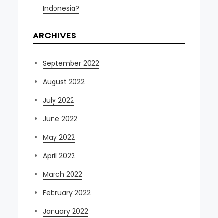
Indonesia?
ARCHIVES
September 2022
August 2022
July 2022
June 2022
May 2022
April 2022
March 2022
February 2022
January 2022