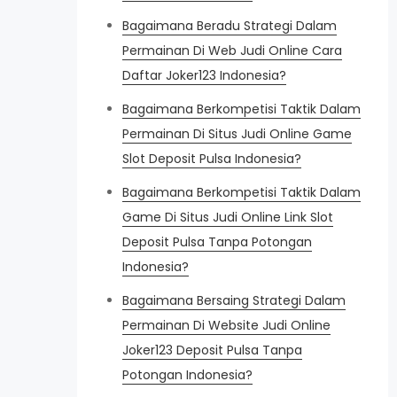
Bagaimana Beradu Strategi Dalam
Permainan Di Web Judi Online Cara
Daftar Joker123 Indonesia?
Bagaimana Berkompetisi Taktik Dalam
Permainan Di Situs Judi Online Game
Slot Deposit Pulsa Indonesia?
Bagaimana Berkompetisi Taktik Dalam
Game Di Situs Judi Online Link Slot
Deposit Pulsa Tanpa Potongan
Indonesia?
Bagaimana Bersaing Strategi Dalam
Permainan Di Website Judi Online
Joker123 Deposit Pulsa Tanpa
Potongan Indonesia?