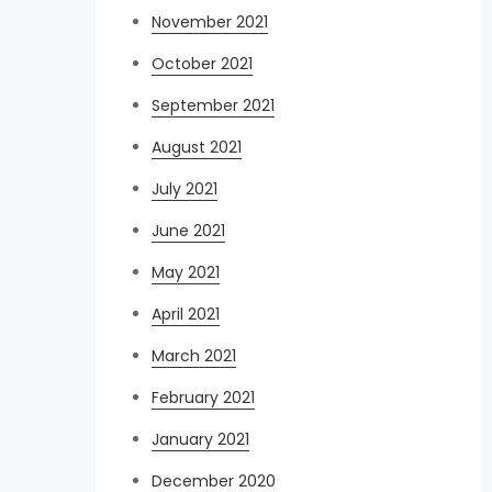
November 2021
October 2021
September 2021
August 2021
July 2021
June 2021
May 2021
April 2021
March 2021
February 2021
January 2021
December 2020