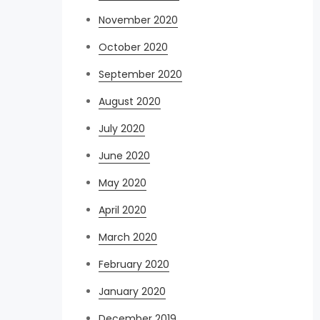
November 2020
October 2020
September 2020
August 2020
July 2020
June 2020
May 2020
April 2020
March 2020
February 2020
January 2020
December 2019