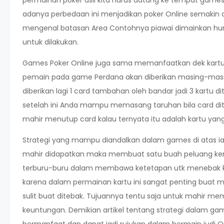
permainan poker asli kita harus datang ke tempat game
adanya perbedaan ini menjadikan poker Online semakin d
mengenal batasan Area Contohnya piawai dimainkan huni
untuk dilakukan.
Games Poker Online juga sama memanfaatkan dek kartu
pemain pada game Perdana akan diberikan masing-masing
diberikan lagi 1 card tambahan oleh bandar jadi 3 kartu
setelah ini Anda mampu memasang taruhan bila card di
mahir menutup card kalau ternyata itu adalah kartu yang 
Strategi yang mampu diandalkan dalam games di atas i
mahir didapatkan maka membuat satu buah peluang kem
terburu-buru dalam membawa ketetapan utk menebak ko
karena dalam permainan kartu ini sangat penting buat
sulit buat ditebak. Tujuannya tentu saja untuk mahi
keuntungan. Demikian artikel tentang strategi dalam ga