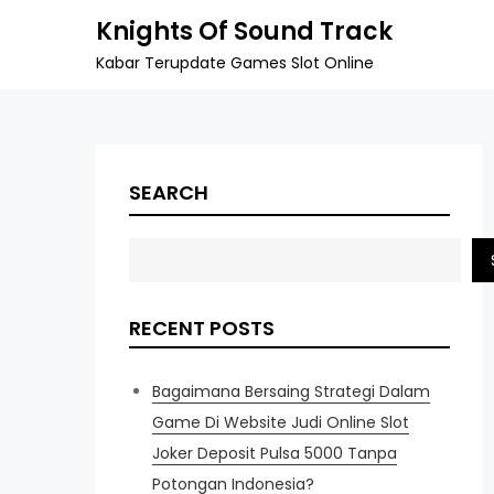
Skip
Knights Of Sound Track
to
Kabar Terupdate Games Slot Online
content
SEARCH
RECENT POSTS
Bagaimana Bersaing Strategi Dalam
Game Di Website Judi Online Slot
Joker Deposit Pulsa 5000 Tanpa
Potongan Indonesia?