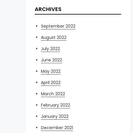
ARCHIVES
September 2022
August 2022
July 2022
June 2022
May 2022
April 2022
March 2022
February 2022
January 2022
December 2021