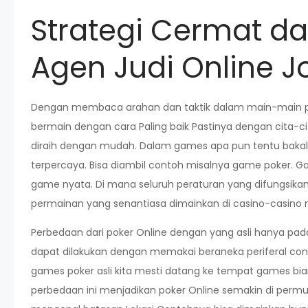
Strategi Cermat 
Agen Judi Online J
Dengan membaca arahan dan taktik dalam main-main p
bermain dengan cara Paling baik Pastinya dengan cita
diraih dengan mudah. Dalam games apa pun tentu bakal 
terpercaya. Bisa diambil contoh misalnya game poker. G
game nyata. Di mana seluruh peraturan yang difungsika
permainan yang senantiasa dimainkan di casino-casino 
Perbedaan dari poker Online dengan yang asli hanya pad
dapat dilakukan dengan memakai beraneka periferal co
games poker asli kita mesti datang ke tempat games b
perbedaan ini menjadikan poker Online semakin di perm