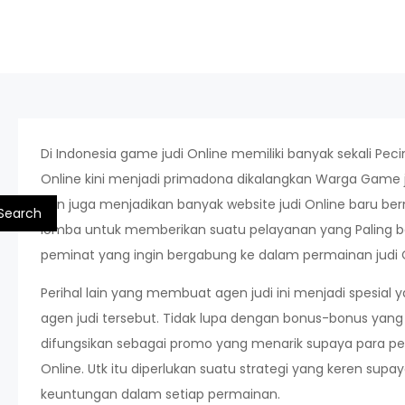
Di Indonesia game judi Online memiliki banyak sekali Pec
Online kini menjadi primadona dikalangkan Warga Game 
dan juga menjadikan banyak website judi Online baru b
Search
lomba untuk memberikan suatu pelayanan yang Paling baik
peminat yang ingin bergabung ke dalam permainan judi O
Perihal lain yang membuat agen judi ini menjadi spesia
agen judi tersebut. Tidak lupa dengan bonus-bonus yang 
difungsikan sebagai promo yang menarik supaya para p
Online. Utk itu diperlukan suatu strategi yang keren su
keuntungan dalam setiap permainan.