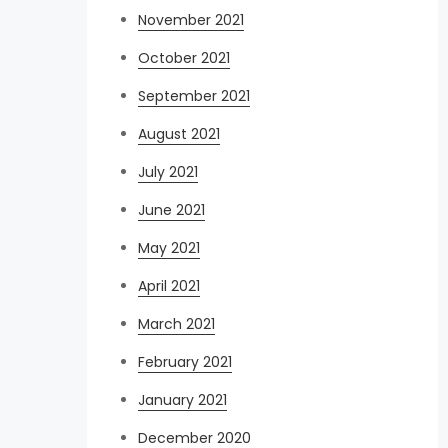
November 2021
October 2021
September 2021
August 2021
July 2021
June 2021
May 2021
April 2021
March 2021
February 2021
January 2021
December 2020