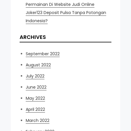
Permainan Di Website Judi Online
Joker123 Deposit Pulsa Tanpa Potongan
Indonesia?
ARCHIVES
September 2022
August 2022
July 2022
June 2022
May 2022
April 2022
March 2022