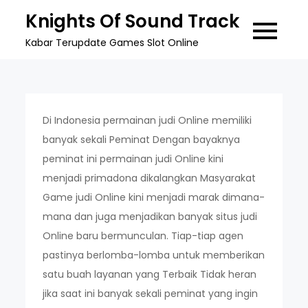
Skip
Knights Of Sound Track
to
Kabar Terupdate Games Slot Online
content
Di Indonesia permainan judi Online memiliki
banyak sekali Peminat Dengan bayaknya
peminat ini permainan judi Online kini
menjadi primadona dikalangkan Masyarakat
Game judi Online kini menjadi marak dimana-
mana dan juga menjadikan banyak situs judi
Online baru bermunculan. Tiap-tiap agen
pastinya berlomba-lomba untuk memberikan
satu buah layanan yang Terbaik Tidak heran
jika saat ini banyak sekali peminat yang ingin