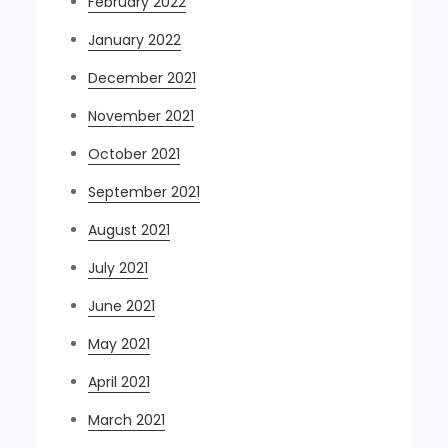
February 2022
January 2022
December 2021
November 2021
October 2021
September 2021
August 2021
July 2021
June 2021
May 2021
April 2021
March 2021