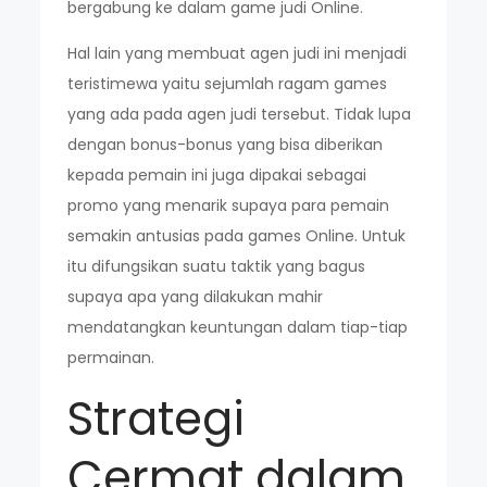
bergabung ke dalam game judi Online.
Hal lain yang membuat agen judi ini menjadi
teristimewa yaitu sejumlah ragam games
yang ada pada agen judi tersebut. Tidak lupa
dengan bonus-bonus yang bisa diberikan
kepada pemain ini juga dipakai sebagai
promo yang menarik supaya para pemain
semakin antusias pada games Online. Untuk
itu difungsikan suatu taktik yang bagus
supaya apa yang dilakukan mahir
mendatangkan keuntungan dalam tiap-tiap
permainan.
Strategi
Cermat dalam