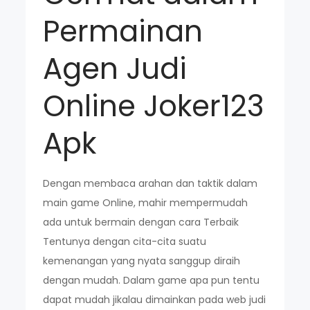
Permainan
Agen Judi
Online Joker123
Apk
Dengan membaca arahan dan taktik dalam
main game Online, mahir mempermudah
ada untuk bermain dengan cara Terbaik
Tentunya dengan cita-cita suatu
kemenangan yang nyata sanggup diraih
dengan mudah. Dalam game apa pun tentu
dapat mudah jikalau dimainkan pada web judi