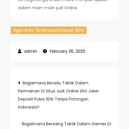
dalam main-main judi Online.
Agen Bola Terpercaya Deposit 50rb
February 26, 2020
Post
Bagaimana Beradu Taktik Dalam
Permainan Di Situs Judi Online Slot Joker
navigation
Deposit Pulsa 10rb Tanpa Potongan
Indonesia?
Bagaimana Bersaing Taktik Dalam Games Di