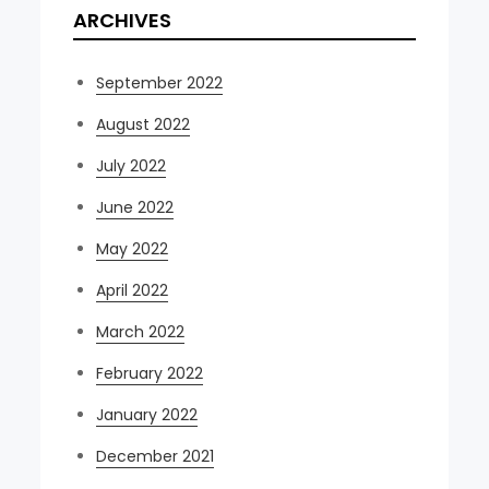
ARCHIVES
September 2022
August 2022
July 2022
June 2022
May 2022
April 2022
March 2022
February 2022
January 2022
December 2021