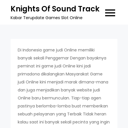
Skip
Knights Of Sound Track
to
Kabar Terupdate Games Slot Online
content
Di Indonesia game judi Online memiliki
banyak sekali Penggemar Dengan bayaknya
peminat ini game judi Online kini jadi
primadona dikalangkan Masyarakat Game
judi Online kini menjadi marak dimana-mana
dan juga menjadikan banyak website judi
Online baru bermunculan. Tiap-tiap agen
pastinya berlomba-lomba buat memberikan
sebuah pelayanan yang Terbaik Tidak heran
kalau saat ini banyak sekali pecinta yang ingin