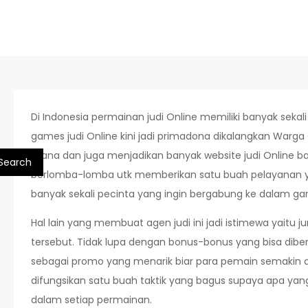
Di Indonesia permainan judi Online memiliki banyak seka
games judi Online kini jadi primadona dikalangkan Warga
mana dan juga menjadikan banyak website judi Online b
Search
berlomba-lomba utk memberikan satu buah pelayanan yang
banyak sekali pecinta yang ingin bergabung ke dalam gam
Hal lain yang membuat agen judi ini jadi istimewa yait
tersebut. Tidak lupa dengan bonus-bonus yang bisa diber
sebagai promo yang menarik biar para pemain semakin a
difungsikan satu buah taktik yang bagus supaya apa y
dalam setiap permainan.