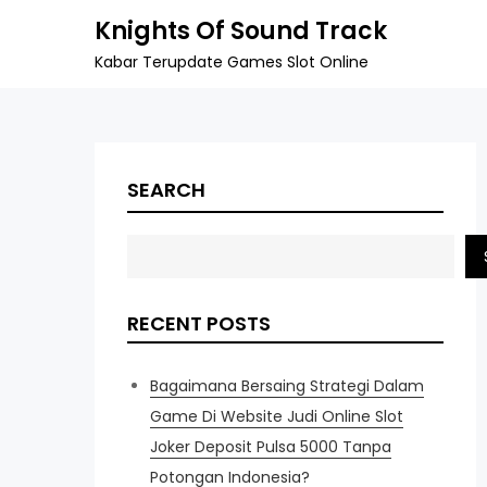
Skip
Knights Of Sound Track
to
Kabar Terupdate Games Slot Online
content
SEARCH
RECENT POSTS
Bagaimana Bersaing Strategi Dalam
Game Di Website Judi Online Slot
Joker Deposit Pulsa 5000 Tanpa
Potongan Indonesia?