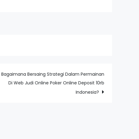
Bagaimana Bersaing Strategi Dalam Permainan
Di Web Judi Online Poker Online Deposit 10rb
Indonesia?