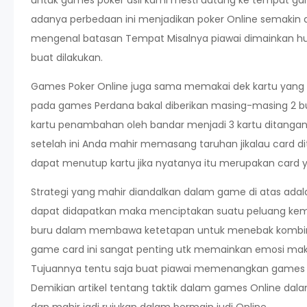
untuk games poker asli kami mesti datang ke tempat 
adanya perbedaan ini menjadikan poker Online semakin d
mengenal batasan Tempat Misalnya piawai dimainkan huni
buat dilakukan.
Games Poker Online juga sama memakai dek kartu yang
pada games Perdana bakal diberikan masing-masing 2 buah 
kartu penambahan oleh bandar menjadi 3 kartu ditanga
setelah ini Anda mahir memasang taruhan jikalau card 
dapat menutup kartu jika nyatanya itu merupakan card y
Strategi yang mahir diandalkan dalam game di atas ada
dapat didapatkan maka menciptakan suatu peluang kem
buru dalam membawa ketetapan untuk menebak kombinasi
game card ini sangat penting utk memainkan emosi maka 
Tujuannya tentu saja buat piawai memenangkan games
Demikian artikel tentang taktik dalam games Online d