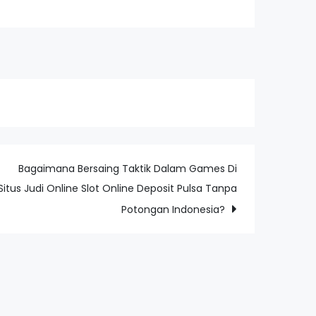
Bagaimana Bersaing Taktik Dalam Games Di
Situs Judi Online Slot Online Deposit Pulsa Tanpa
Potongan Indonesia?