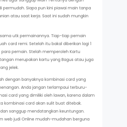
games agar sanggup Main Tentunya dengan
i permudah. Siapa pun kini piawai main tanpa
an atau saat kerja. Saat ini sudah mungkin
 sama utk permainannya. Tiap-tiap pemain
card remi. Setelah itu bakal diberikan lagi 1
n para pemain. Stelah memperoleh Kartu
ditangan merupakan kartu yang Bagus atau juga
ang jelek.
lah dengan banyaknya kombinasi card yang
enangan. Anda jangan terlampaui terburu-
 card yang dimiliki oleh lawan, karena dalam
kombinasi card akan sulit buat ditebak.
 dan sanggup mendatangkan keuntungan.
alam web judi Online mudah-mudahan berguna