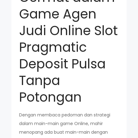
Game Agen
Judi Online Slot
Pragmatic
Deposit Pulsa
Tanpa
Potongan
Dengan membaca pedoman dan strategi
dalam main-main game Online, mahir
menopang ada buat main-main dengan