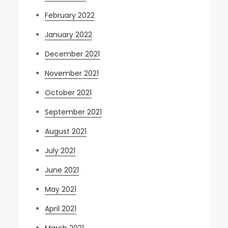
February 2022
January 2022
December 2021
November 2021
October 2021
September 2021
August 2021
July 2021
June 2021
May 2021
April 2021