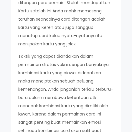
ditangan para pemain. Stelah mendapatkan
Kartu setelah ini Anda mahir memasang
taruhan seandainya card ditangan adalah
kartu yang Keren atau juga sanggup
menutup card kalau nyata-nyatanya itu
merupakan kartu yang jelek.
Taktik yang dapat diandalkan dalam
permainan di atas yakni dengan banyaknya
kombinasi kartu yang piawai didapatkan
maka menciptakan sebuah peluang
kemenangan. Anda janganlah terlalu terburu-
buru dalam membawa ketentuan utk
menebak kombinasi kartu yang dimiliki oleh
lawan, karena dalam permainan card ini
sangat penting buat memainkan emosi
sehingga kombinasi card akan sulit buat