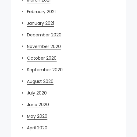
March 2021
February 2021
January 2021
December 2020
November 2020
October 2020
September 2020
August 2020
July 2020
June 2020
May 2020
April 2020