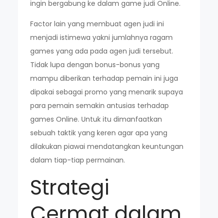
ingin bergabung ke dalam game judi Online.
Factor lain yang membuat agen judi ini
menjadi istimewa yakni jumlahnya ragam
games yang ada pada agen judi tersebut.
Tidak lupa dengan bonus-bonus yang
mampu diberikan terhadap pemain ini juga
dipakai sebagai promo yang menarik supaya
para pemain semakin antusias terhadap
games Online. Untuk itu dimanfaatkan
sebuah taktik yang keren agar apa yang
dilakukan piawai mendatangkan keuntungan
dalam tiap-tiap permainan.
Strategi
Cermat dalam