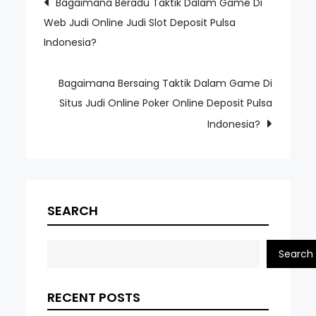
Bagaimana Beradu Taktik Dalam Game Di
Web Judi Online Judi Slot Deposit Pulsa
navigation
Indonesia?
Bagaimana Bersaing Taktik Dalam Game Di
Situs Judi Online Poker Online Deposit Pulsa
Indonesia?
SEARCH
Search
RECENT POSTS