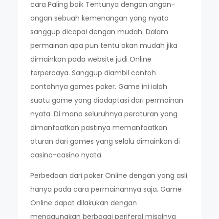
cara Paling baik Tentunya dengan angan-
angan sebuah kemenangan yang nyata
sanggup dicapai dengan mudah. Dalam
permainan apa pun tentu akan mudah jika
dimainkan pada website judi Online
terpercaya. Sanggup diambil contoh
contohnya games poker. Game ini ialah
suatu game yang diadaptasi dari permainan
nyata. Di mana seluruhnya peraturan yang
dimanfaatkan pastinya memanfaatkan
aturan dari games yang selalu dimainkan di
casino-casino nyata.
Perbedaan dari poker Online dengan yang asli
hanya pada cara permainannya saja. Game
Online dapat dilakukan dengan
menggunakan berbagai periferal misalnya