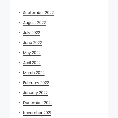
September 2022
August 2022
July 2022
June 2022
May 2022
April 2022
March 2022
February 2022
January 2022
December 2021
November 2021