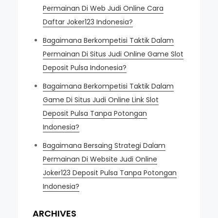
Permainan Di Web Judi Online Cara
Daftar Joker123 Indonesia?
Bagaimana Berkompetisi Taktik Dalam
Permainan Di Situs Judi Online Game Slot
Deposit Pulsa Indonesia?
Bagaimana Berkompetisi Taktik Dalam
Game Di Situs Judi Online Link Slot
Deposit Pulsa Tanpa Potongan
Indonesia?
Bagaimana Bersaing Strategi Dalam
Permainan Di Website Judi Online
Joker123 Deposit Pulsa Tanpa Potongan
Indonesia?
ARCHIVES