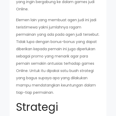
yang ingin bergabung ke dalam games judi
Online.
Elemen lain yang membuat agen judi ini jadi
teristimewa yakni jumlahnya ragam
permainan yang ada pada agen judi tersebut.
Tidak lupa dengan bonus-bonus yang dapat
diberikan kepada pemain ini juga diperlukan
sebagai promo yang menarik agar para
pemain semakin antusias terhadap games
Online. Untuk itu dipakai satu buah strategi
yang bagus supaya apa yang dilakukan
mampu mendatangkan keuntungan dalam
tiap-tiap permainan.
Strategi