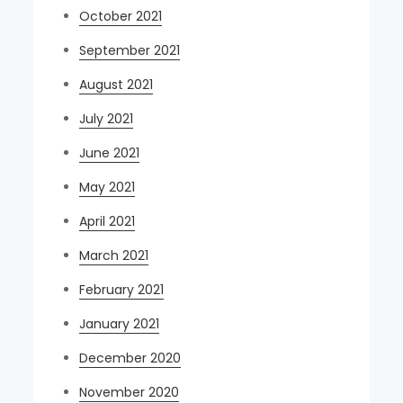
October 2021
September 2021
August 2021
July 2021
June 2021
May 2021
April 2021
March 2021
February 2021
January 2021
December 2020
November 2020