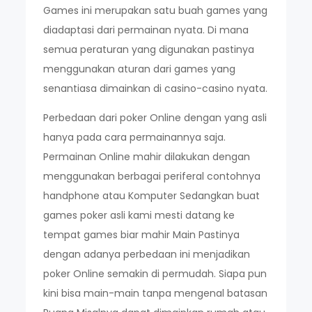
Games ini merupakan satu buah games yang
diadaptasi dari permainan nyata. Di mana
semua peraturan yang digunakan pastinya
menggunakan aturan dari games yang
senantiasa dimainkan di casino-casino nyata.
Perbedaan dari poker Online dengan yang asli
hanya pada cara permainannya saja.
Permainan Online mahir dilakukan dengan
menggunakan berbagai periferal contohnya
handphone atau Komputer Sedangkan buat
games poker asli kami mesti datang ke
tempat games biar mahir Main Pastinya
dengan adanya perbedaan ini menjadikan
poker Online semakin di permudah. Siapa pun
kini bisa main-main tanpa mengenal batasan