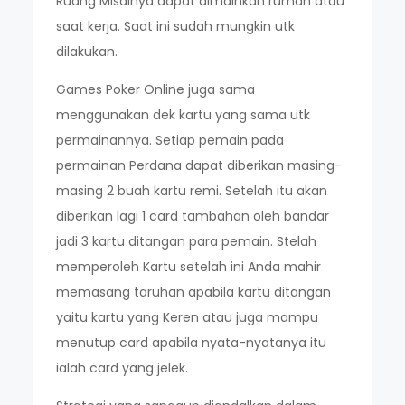
Ruang Misalnya dapat dimainkan rumah atau
saat kerja. Saat ini sudah mungkin utk
dilakukan.
Games Poker Online juga sama
menggunakan dek kartu yang sama utk
permainannya. Setiap pemain pada
permainan Perdana dapat diberikan masing-
masing 2 buah kartu remi. Setelah itu akan
diberikan lagi 1 card tambahan oleh bandar
jadi 3 kartu ditangan para pemain. Stelah
memperoleh Kartu setelah ini Anda mahir
memasang taruhan apabila kartu ditangan
yaitu kartu yang Keren atau juga mampu
menutup card apabila nyata-nyatanya itu
ialah card yang jelek.