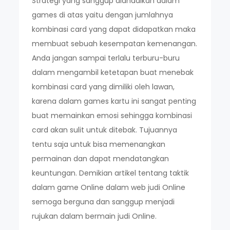
Strategi yang sanggup diandalkan dalam
games di atas yaitu dengan jumlahnya
kombinasi card yang dapat didapatkan maka
membuat sebuah kesempatan kemenangan.
Anda jangan sampai terlalu terburu-buru
dalam mengambil ketetapan buat menebak
kombinasi card yang dimiliki oleh lawan,
karena dalam games kartu ini sangat penting
buat memainkan emosi sehingga kombinasi
card akan sulit untuk ditebak. Tujuannya
tentu saja untuk bisa memenangkan
permainan dan dapat mendatangkan
keuntungan. Demikian artikel tentang taktik
dalam game Online dalam web judi Online
semoga berguna dan sanggup menjadi
rujukan dalam bermain judi Online.