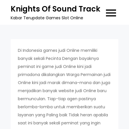
Skip
Knights Of Sound Track
to
Kabar Terupdate Games Slot Online
content
Di Indonesia games judi Online memiliki
banyak sekali Pecinta Dengan bayaknya
peminat ini game judi Online kini jadi
primadona dikalangkan Warga Permainan judi
Online kini jadi marak dimana-mana dan juga
menjadikan banyak website judi Online baru
bermunculan. Tiap-tiap agen pastinya
berlomba-lomba untuk memberikan suatu
layanan yang Paling baik Tidak heran apabila
saat ini banyak sekali peminat yang ingin