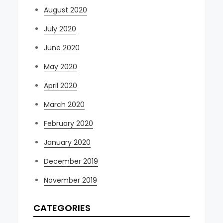
August 2020
July 2020
June 2020
May 2020
April 2020
March 2020
February 2020
January 2020
December 2019
November 2019
CATEGORIES